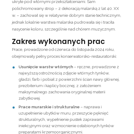
ukryte pod wtórnymi przekształceniami. Sam
polichromowany strop – z dekoracją malarską z lat 40. XX
w. – zachował się w relatywnie dobrym stanie technicznym,
jednak lokalnie warstwa malarska pudrowała się i traciła
nasycenie koloru, szczególnie nad chórem muzycznym.
Zakres wykonanych prac
Prace, prowadzone od czerwca do listopada 2024 roku,
obejmowały pełny proces konserwatorsko-restauratorski:
Usunięcie warstw wtórnych
– ręczne, prowadzone z
najwyższą ostrożnością zdjęcie wtórnych tynków,
gładzi, farb i pobiał z powierzchni ścian nawy głównej,
prezbiterium i kaplicy bocznej, z założeniem
maksymalnego zachowania oryginalnej materii
zabytkowej.
Prace murarskie i strukturalne
– naprawa i
uzupełnienie ubytków muru, przeszycie pęknięć
strukturalnych, wypełnienie pustek zaprawami
iniekcyjnymi oraz wzmocnienie osłabionych tynków
preparatami krzemoorganicznymi.