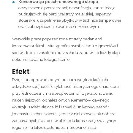
Konserwacja polichromowanego stropu
–
oczyszczenie powierzchni, dezynfekcja, konsolidacja
pudrujących się partii warstwy malarskiej, naprawy
stolarskie, uzupełnienie ubytków w technice temperowej
oraz zabezpieczenie werniksem końcowym.
Wszystkie prace poprzedzone zostały badaniami
konserwatorskimi – stratygraficznymi, składu pigmentów i
spoiw, stopnia zasolenia oraz składu zapraw – a każdy etap
dokumentowano fotograficznie.
Efekt
Dzięki przeprowadzonym pracom wnętrze kościoła
odzyskało spójność i czytelność historycznego charakteru,
przy jednoczesnym zabezpieczeniu i wyeksponowaniu
najcenniejszych, odnalezionych elementów dawnego
wystroju. Udało się ocalić i utrwalić unikatowy zespół
jedenastu zacheuszków – jedne z nielicznych tak dobrze
zachowanych świadectw obrzędu konsekracji świątyni w
regionie – a także odsłonić zamurowane nisze