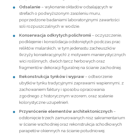
Odsalanie
– wykonanie okładów odsalających w
strefach o podwyższonym zasoleniu muru,
poprzedzone badaniami laboratoryjnymi zawartości
soli rozpuszczalnych w wodzie.
Konserwacja odkrytych polichromii
– oczyszczenie,
podklejenie i konsolidacja odsłoniętych podczas prac
reliktów malarskich, w tym jedenastu zacheuszków
(krzyży konsekracyjnych) z motywem manierystycznych
wici roślinnych, dwóch tarcz herbowych oraz
fragmentów dekoracji figuralnej na ścianie zachodniej.
Rekonstrukcja tynków i wypraw
– odtworzenie
ubytków tynku tradycyjnymi zaprawami wapiennymi, z
zachowaniem faktury i sposobu opracowania
zgodnego z historycznym wzorem, oraz scalenie
kolorystyczne uzupełnień.
Przywrócenie elementów architektonicznych
–
odsłonięcie trzech zamurowanych nisz sakramentarium
w ścianie wschodniej oraz rekonstrukcja schodkowych
parapetów okiennych na ścianie południowej.