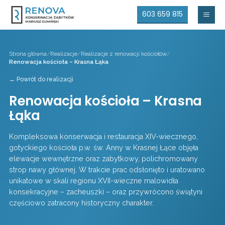
603 659 815
Mai
Men
Strona główna
/
Realizacje
/
Realizacje z renowacji kościołów
/
Renowacja kościoła – Krasna Łąka
← Powrót do realizacji
Renowacja kościoła – Krasna
Łąka
Kompleksowa konserwacja i restauracja XIV-wiecznego,
gotyckiego kościoła p.w. św. Anny w Krasnej Łące objęła
elewacje wewnętrzne oraz zabytkowy, polichromowany
strop nawy głównej. W trakcie prac odsłonięto i uratowano
unikatowe w skali regionu XVII-wieczne malowidła
konsekracyjne – zacheuszki – oraz przywrócono świątyni
częściowo zatracony historyczny charakter.