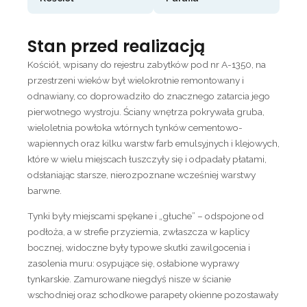
Stan przed realizacją
Kościół, wpisany do rejestru zabytków pod nr A-1350, na
przestrzeni wieków był wielokrotnie remontowany i
odnawiany, co doprowadziło do znacznego zatarcia jego
pierwotnego wystroju. Ściany wnętrza pokrywała gruba,
wieloletnia powłoka wtórnych tynków cementowo-
wapiennych oraz kilku warstw farb emulsyjnych i klejowych,
które w wielu miejscach łuszczyły się i odpadały płatami,
odsłaniając starsze, nierozpoznane wcześniej warstwy
barwne.
Tynki były miejscami spękane i „głuche” – odspojone od
podłoża, a w strefie przyziemia, zwłaszcza w kaplicy
bocznej, widoczne były typowe skutki zawilgocenia i
zasolenia muru: osypujące się, osłabione wyprawy
tynkarskie. Zamurowane niegdyś nisze w ścianie
wschodniej oraz schodkowe parapety okienne pozostawały