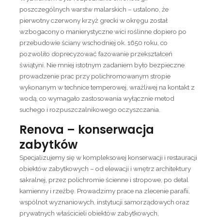
poszczególnych warstw malarskich – ustalono, że
pierwotny czerwony krzyż grecki w okręgu został
wzbogacony o manierystyczne wici roślinne dopiero po
przebudowie ściany wschodniej ok. 1650 roku, co
pozwoliło doprecyzować fazowanie przekształceń
świątyni. Nie mniej istotnym zadaniem było bezpieczne
prowadzenie prac przy polichromowanym stropie
wykonanym w technice temperowej, wrażliwej na kontakt z
wodą, co wymagało zastosowania wyłącznie metod
suchego i rozpuszczalnikowego oczyszczania.
Re
nova – konserwacja
zabytków
Specjalizujemy się w kompleksowej konserwacji i restauracji
obiektów zabytkowych – od elewacji i wnętrz architektury
sakralnej, przez polichromie ścienne i stropowe, po detal
kamienny i rzeźbę. Prowadzimy prace na zlecenie parafii,
wspólnot wyznaniowych, instytucji samorządowych oraz
prywatnych właścicieli obiektów zabytkowych,