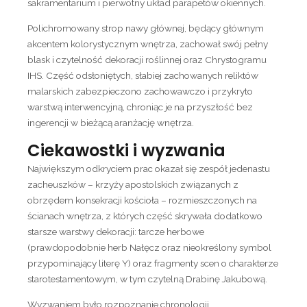
sakramentarium i pierwotny układ parapetów okiennych.
Polichromowany strop nawy głównej, będący głównym
akcentem kolorystycznym wnętrza, zachował swój pełny
blask i czytelność dekoracji roślinnej oraz Chrystogramu
IHS. Część odsłoniętych, słabiej zachowanych reliktów
malarskich zabezpieczono zachowawczo i przykryto
warstwą interwencyjną, chroniąc je na przyszłość bez
ingerencji w bieżącą aranżację wnętrza.
Ciekawostki i wyzwania
Największym odkryciem prac okazał się zespół jedenastu
zacheuszków – krzyży apostolskich związanych z
obrzędem konsekracji kościoła – rozmieszczonych na
ścianach wnętrza, z których część skrywała dodatkowo
starsze warstwy dekoracji: tarcze herbowe
(prawdopodobnie herb Nałęcz oraz nieokreślony symbol
przypominający literę Y) oraz fragmenty scen o charakterze
starotestamentowym, w tym czytelną Drabinę Jakubową.
Wyzwaniem było rozpoznanie chronologii