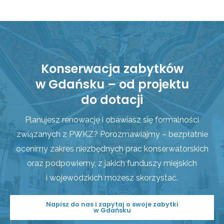
Konserwacja zabytków
w Gdańsku – od projektu
do dotacji
Planujesz renowację i obawiasz się formalności
związanych z PWKZ? Porozmawiajmy – bezpłatnie
ocenimy zakres niezbędnych prac konserwatorskich
oraz podpowiemy, z jakich funduszy miejskich
i wojewódzkich możesz skorzystać.
Napisz do nas i zapytaj o swoje zabytki
w Gdańsku