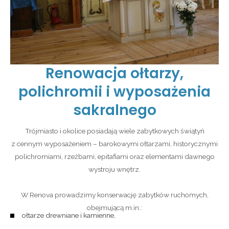
Renowacja ołtarzy,
polichromii i wyposażenia
sakralnego
Trójmiasto i okolice posiadają wiele zabytkowych świątyń
z cennym wyposażeniem – barokowymi ołtarzami, historycznymi
polichromiami, rzeźbami, epitafiami oraz elementami dawnego
wystroju wnętrz.
W Renova prowadzimy konserwację zabytków ruchomych,
obejmującą m.in.:
ołtarze drewniane i kamienne,