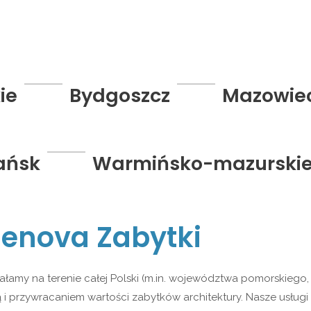
ie
Bydgoszcz
Mazowie
ańsk
Warmińsko-mazurski
Renova Zabytki
iałamy na terenie całej Polski (m.in. województwa pomorskieg
 i przywracaniem wartości zabytków architektury. Nasze usługi 